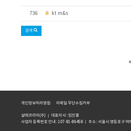
736
kt m&s
검색
개인정보처리방침
이메일 무단수집거부
샬레코리아(주)
대표이사 : 임진홍
사업자 등록번호 안내 :
107-81-86458
주소 : 서울시 영등포구 여