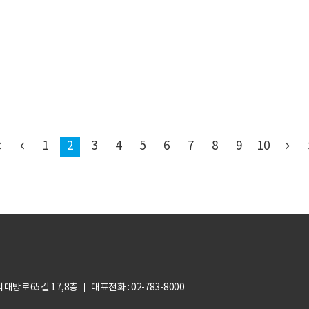
1
2
3
4
5
6
7
8
9
10
의대방로65길 17,8층
대표전화 : 02-783-8000