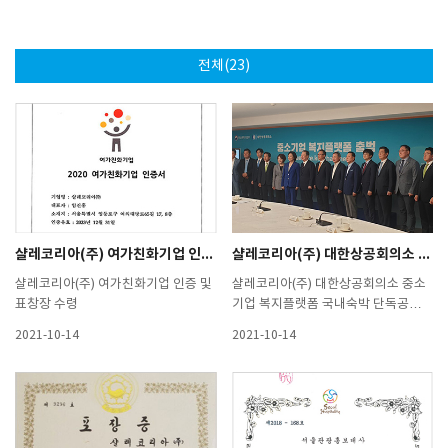
전체(23)
샬레코리아(주) 여가친화기업 인증 및 표창장 수령
샬레코리아(주) 대한상공회의소 중소기업 복지플랫폼 국내숙박 단독공급
샬레코리아(주) 여가친화기업 인증 및
샬레코리아(주) 대한상공회의소 중소
표창장 수령 ​
기업 복지플랫폼 국내숙박 단독공
급 1. 관련기사 : 이데일리 - "中企에
2021-10-14
2021-10-14
복지를 더하다"http://naver.me/5g
6YiZEn2. 관련기사 : 매일마케팅신
문 - "최저가 제공 중소기업 복지플랫
폼"http://www.maeilmarketing.co
m/news/articleView.html?idxno=5
5243. 관련기사 : Money S - "대한상