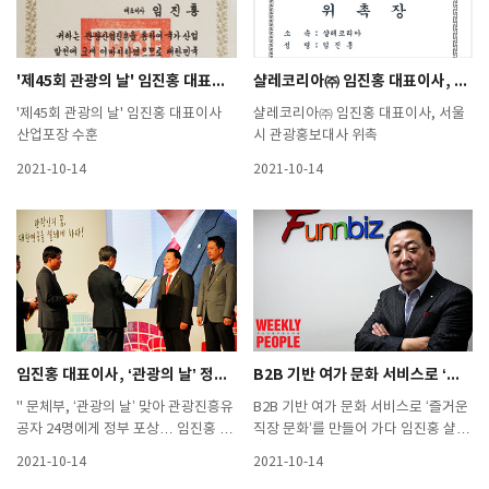
의·중기부, ‘중소기업 복지플랫폼’ 문
열어"http://moneys.mt.co.kr/new
s/mwView.php?no=201909161044
'제45회 관광의 날' 임진홍 대표이사 산업포장 수훈
샬레코리아㈜ 임진홍 대표이사, 서울시 관광홍보대사 위촉
8051714&code=w0401&MRN
'제45회 관광의 날' 임진홍 대표이사
샬레코리아㈜ 임진홍 대표이사, 서울
산업포장 수훈
시 관광홍보대사 위촉
2021-10-14
2021-10-14
임진홍 대표이사, ‘관광의 날’ 정부포상 수상
B2B 기반 여가 문화 서비스로 ‘즐거운 직장 문화’를 만들어 가다 - 위클리피플(2015.03.14)
" 문체부, ‘관광의 날’ 맞아 관광진흥유
B2B 기반 여가 문화 서비스로 ‘즐거운
공자 24명에게 정부 포상… 임진홍 대
직장 문화’를 만들어 가다 임진홍 샬레
표이사 ‘산업포장’ 수상 " 임진홍 샬레
코리아(주) 대표이사 직장인들의 하루
2021-10-14
2021-10-14
코리아㈜ 대표이사가 ‘관광의 날’을 맞
는 오늘도 고되다. 바쁜 일상 속에 찌들