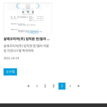
아 산업포장을 수훈하는 영예를 안았
어 고된 삶 자체가 당연한 것이 되어버
다.특히 수여자 중 유일하게 연차휴가
리는 순간, ‘나’를 잃어버릴 뿐 아니라
활성화를 통한 국내관광산업 발전에
조직의 구성원으로서 목표의식을 잃게
기여했음을 인정받음으로써자사 휴가
된다. 쉬지 않고 일함으로 생기는 피로
지원제도 프로그램의 전문성을 대외적
감과 스트레스는 직장인의 업무능률을
으로 알리게 됐다.문화체육관광부는 9
저하시키는 원인 중 하나가 아닐까. ‘열
월 27일 오전 11시 서울 국립중앙박물
심히 일한 당신 떠나라’라는 유명한 광
관 대강당에서 ‘관광인의 꿈, 대한민국
고 카피처럼 열심히 일하는 자사 직원
샬레코리아(주) 임직원 연/월차 이용 및 지원시스템 특허취득
을 설레게 하다’를 주제로‘제45회 관광
들을 위해 마침표가 아닌 ‘쉼표’를 주는
의 날’ 기념식을 개최했다.문체부는 이
기업, 이런 기업이야말로 모든 직장인
샬레코리아(주) 임직원 연/월차 이용
날 행사에서 관광 진흥에 이바지한 관
들이 꿈꾸는 직장일 것. 그래서 위클리
및 지원시스템 특허취득
광인들을 격려하는 한편 관광산업 발
피플은 기업을 대신해 임직원의 휴가
전에 기여한 공로자 24명에게산업훈
문화를 위한 여가 콘텐츠 서비스를 제
2021-10-14
장을 비롯한 정부포상을 수여했다.포
공하며 행복을 전하는 <샬레코리아
상 대상은 은탑 산업훈장을 비롯한 훈
(주)> 임진홍 대표이사를 만나 이야기
검색
장 5명, 산업포장 2명, 대통령표창 6
를 나누었다. 취재_이선진 기자, 임지
명, 국무총리표창 11명이다.산업포장
혜 기자 / 글_임지혜 기자 ● 고품격 휴
을 수상한 임진홍 대표는 관광업에 36
양문화를 지향하다샬레코리아는 기업
1
2
3
년 동안 종사하며, 국내 여행업 분야의
임직원의 휴가문화를 위한 여가 콘텐
B2B시장 개척과 근로자 연차휴가활성
츠 서비스를 만들겠다는 의미로 탄생
화를 통한 국내관광산업 발전에 이바
했다. 2000년에 회사를 설립하고 꾸준
지해왔다.샬레코리아는 휴가지원제도
한 마케팅 활동 및 서비스를 통해 B2B
콘텐츠를 연구, 발굴하여 근로자 휴가
마켓에서 시장 점유율과 인지도를 높